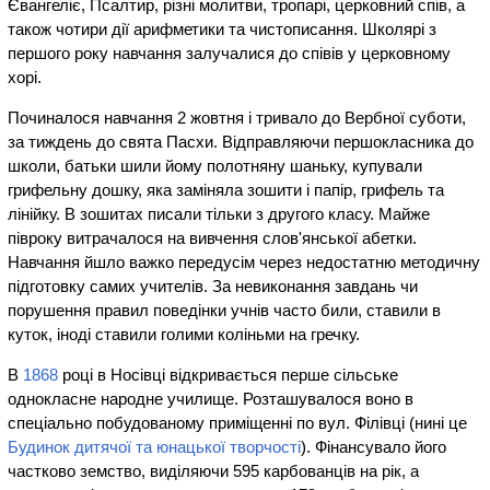
Євангеліє, Псалтир, різні молитви, тропарі, церковний спів, а
також чотири дії арифметики та чистописання. Школярі з
першого року навчання залучалися до співів у церковному
хорі.
Починалося навчання 2 жовтня і тривало до Вербної суботи,
за тиждень до свята Пасхи. Відправляючи першокласника до
школи, батьки шили йому полотняну шаньку, купували
грифельну дошку, яка заміняла зошити і папір, грифель та
лінійку. В зошитах писали тільки з другого класу. Майже
півроку витрачалося на вивчення слов'янської абетки.
Навчання йшло важко передусім через недостатню методичну
підготовку самих учителів. За невиконання завдань чи
порушення правил поведінки учнів часто били, ставили в
куток, іноді ставили голими коліньми на гречку.
В
1868
році в Носівці відкривається перше сільське
однокласне народне училище. Розташувалося воно в
спеціально побудованому приміщенні по вул. Філівці (нині це
Будинок дитячої та юнацької творчості
). Фінансувало його
частково земство, виділяючи 595 карбованців на рік, а