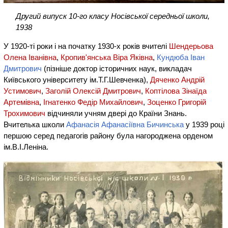
Другий випуск 10-го класу Носівської середньої школи,
1938
У 1920-ті роки і на початку 1930-х років вчителі
Шендерьова
Олена Іванівна
,
Кропив'янська Віра Яківна
,
Кундюба Іван
Дмитрович
(пізніше доктор історичних наук, викладач
Київського університету ім.Т.Г.Шевченка),
Дяченко Андрій
Устимович
,
Заголій Олексій Дмитрович
,
Коптілова Зінаїда
Артемівна
,
Ігнатенко Федір Михай­лович
,
Зоценко Григорій
Трохимович
відчиняли учням двері до Країни Знань.
Вчителька школи
Афанасія Афанасіївна Бичинська
у 1939 році
першою серед педагогів району була нагороджена орденом
ім.В.І.Леніна.