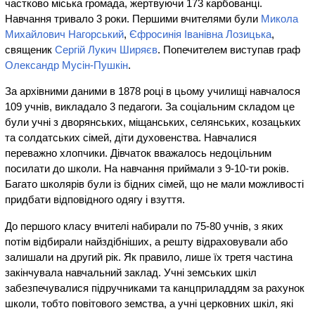
частково міська громада, жертвуючи 173 карбованці.
Навчання тривало 3 роки. Першими вчителями були
Микола
Михайлович Нагорський
,
Єфросинія Іванівна Лозицька
,
священик
Сергій Лукич Ширяєв
. Попечителем виступав граф
Олександр Мусін-Пушкін
.
За архівними даними в 1878 році в цьому училищі навчалося
109 учнів, викладало 3 педагоги. За соціальним складом це
були учні з дворянських, міщанських, селянських, козацьких
та солдатських сімей, діти духовенства. Навчалися
переважно хлопчики. Дівчаток вважалось недоцільним
посилати до школи. На навчання приймали з 9-10-ти років.
Багато школярів були із бідних сімей, що не мали можливості
придбати відповідного одягу і взуття.
До першого класу вчителі набирали по 75-80 учнів, з яких
потім відбирали найздібніших, а решту відраховували або
залишали на другий рік. Як правило, лише їх третя частина
закінчувала навчальний заклад. Учні земських шкіл
забезпечувалися підручниками та канцприладдям за рахунок
школи, тобто повітового земства, а учні церковних шкіл, які