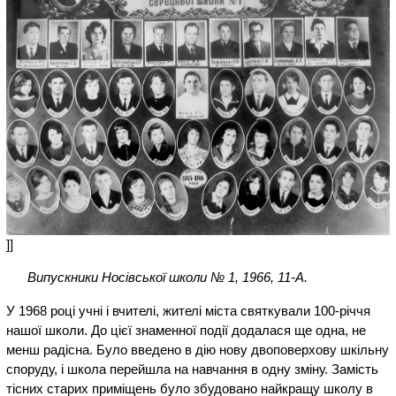
]]
Випускники Носівської школи № 1, 1966, 11-А.
У 1968 році учні і вчителі, жителі міста святкували 100-річчя
нашої школи. До цієї знаменної події додалася ще одна, не
менш радісна. Було введено в дію нову двоповерхову шкільну
споруду, і школа перейшла на навчання в одну зміну. Замість
тісних старих приміщень було збудовано найкращу школу в