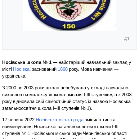
Носівська школа № 1
— найстаріший навчальний заклад у
місті
Носівка
, заснований
1868
року. Мова навчання —
українська.
З 2000 по 2003 роки школа перебувала у складі навчально-
виховного комплексу «школа-гімназія І-ІІІ ступенів», а з 2003
року відновила свій самостійний статус із назвою Носівська
загальноосвітня школа I–III ступенів № 1).
17 червня 2022
Носівська міська рада
змінила тип та
найменування Носівської загальноосвітньої школи І-ІІІ
ступенів № 1 Носівської міської ради Чернігівської області