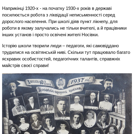
Наприкінці 1920-х - на початку 1930-х років в державі
посилюється робота з ліквідації неписьменності серед
дорослого населення. При школі діяв пункт лікнепу, для
роботи в якому залучались не тільки вчителі, а й працівники
інших установ і просто освічені жителі Носівки.
Історію школи творили люди – педагоги, які самовіддано
трудилися на освітянській ниві. Скільки тут працювало багато
яскравих особистостей, педагогічних талантів, справжніх
майстрів своєї справи!