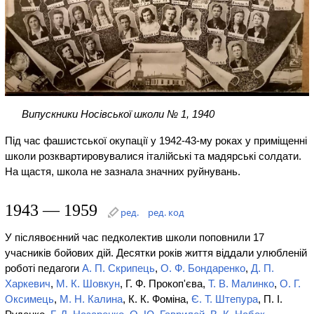
Випускники Носівської школи № 1, 1940
Під час фашистської окупації у 1942-43-му роках у приміщенні
школи розквартировувалися італійські та мадярські солдати.
На щастя, школа не зазнала значних руйнувань.
1943 — 1959
ред.
ред. код
У післявоєнний час педколектив школи поповнили 17
учасників бойових дій. Десятки років життя віддали улюбленій
роботі педагоги
А. П. Скрипець
,
О. Ф. Бондаренко
,
Д. П.
Харкевич
,
М. К. Шовкун
, Г. Ф. Прокоп'єва,
Т. В. Малинко
,
О. Г.
Оксимець
,
М. Н. Калина
, К. К. Фоміна,
Є. Т. Штепура
, П. І.