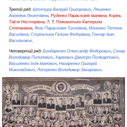
Третій ряд:
Штепура Валерій Григорович
,
Ляшенко
Ангеліна Леонтіївна
,
Руденко Парасковія Іванівна
,
Корінь
Таїсія Нестерівна
, ?, ?,
Поживотько Катерина
Степанівна
,
Філь Парасковія Тихонівна
,
Малинко Тетяна
Василівна
,
Стрільчина Галина Федорівна
,
Гончар Іван
Васильович
.
Четвертий ряд:
Бондаренко Олександр Федорович
,
Скнар
Володимир Пилипович
,
Харкевич Дмитро Полікарпович
,
Василенко Ілля Іванович
,
Назаренко Григорій
Миколайович
,
Лотренко Володимир Захарович
.