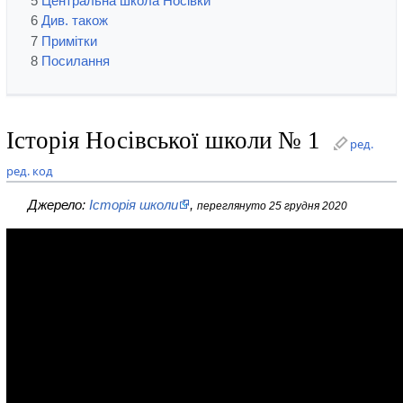
5
Центральна школа Носівки
6
Див. також
7
Примітки
8
Посилання
Історія Носівської школи № 1
ред.
ред. код
Джерело:
Історія школи
,
переглянуто 25 грудня 2020