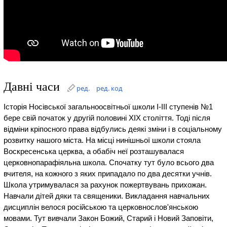
Давні часи
ред.
ред. код
Історія Носівської загальноосвітньої школи І-ІІІ ступенів №1
бере свій початок у другій половині ХІХ століття. Тоді після
відміни кріпосного права відбулись деякі зміни і в соціальному
розвитку нашого міста. На місці нинішньої школи стояла
Воскресенська церква, а обабіч неї розташувалася
церковнопарафіяльна школа. Спочатку тут було всього два
вчителя, на кожного з яких припадало по два десятки учнів.
Школа утримувалася за рахунок пожертвувань прихожан.
Навчали дітей дяки та священики. Викладання навчальних
дисциплін велося російською та церковнослов'янською
мовами. Тут вивчали Закон Божий, Старий і Новий Заповіти,