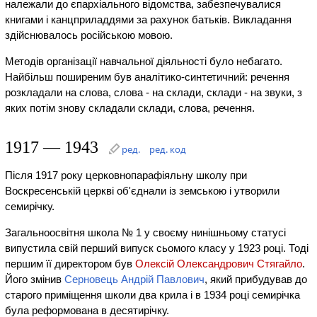
належали до єпархіального відомства, забезпечувалися
книгами і канцприладдями за рахунок батьків. Викладання
здійснювалось російською мовою.
Методів організації навчальної діяльності було небагато.
Найбільш поширеним був аналітико-синтетичний: речення
розкладали на слова, слова - на склади, склади - на звуки, з
яких потім знову складали склади, слова, речення.
1917 — 1943
ред.
ред. код
Після 1917 року церковнопарафіяльну школу при
Воскресенській церкві об'єднали із земською і утворили
семирічку.
Загальноосвітня школа № 1 у своєму нинішньому статусі
випустила свій перший випуск сьомого класу у 1923 році. Тоді
першим її директором був
Олексій Олександрович Стягайло
.
Його змінив
Серновець Андрій Павлович
, який прибудував до
старого приміщення школи два крила і в 1934 році семирічка
була реформована в десятирічку.