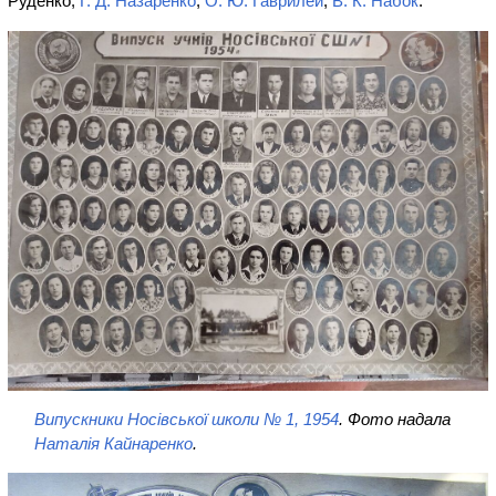
Руденко,
Г. Д. Назаренко
,
О. Ю. Гаврилей
,
В. К. Набок
.
Випускники Носівської школи № 1, 1954
. Фото надала
Наталія Кайнаренко
.