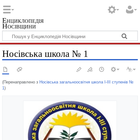
Енциклопедія
Носівщини
Носівська школа № 1
(Перенаправлено з
Носівська загальноосвітня школа I-III ступенів №
1
)