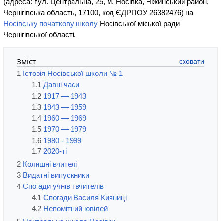
(адреса: вул. Центральна, 25, м. Носівка, Ніжинський район,
Чернігівська область, 17100, код ЄДРПОУ 26382476) на
Носівську початкову школу
Носівської міської ради
Чернігівської області.
Зміст
1
Історія Носівської школи № 1
1.1
Давні часи
1.2
1917 — 1943
1.3
1943 — 1959
1.4
1960 — 1969
1.5
1970 — 1979
1.6
1980 - 1999
1.7
2020-ті
2
Колишні вчителі
3
Видатні випускники
4
Спогади учнів і вчителів
4.1
Спогади Василя Кияниці
4.2
Непомітний ювілей