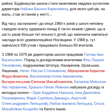
районі. Будівництво школи стало можливим завдяки зусиллям
директора
Набока Василя Кириловича
, для якого цей рік, на
жаль, став останнім у житті…
Від часу заснування і до кінця 1960-х років у школі неповну
середню освіту одержало понад 6 тисяч юнаків і дівчат, що в
шість разів більше тієї кількості дітей, що закінчила навчальні
заклади всієї дореволюційної Носівщини. У 1968 р. тут
навчалося 930 учнів і працювало близько 60 вчителів.
З 1968 по 1979 рік директором школи працював
Гончар Іван
Васильович
. Поряд із досвідченими вчи­телями
Філь Пашею
Тихонівною
, подружжями Штепур, Назаренків, Шумських,
Ляшенків,
Нечес Раїсою Степанівною
,
Мірошником Кирилом
Федосійовичем
,
Василенком Іллею Івановичем
,
Воскресенським Євгеном Михайловичем
,
Калиною Миколою
Нестеровичем
,
Хрокало Ніною Яківною
набували досвіду їх
молодші колеги –
Лідія Андріївна Наказна
,
Інна Данилівна
Пономаренко
,
Марія Сергіївна Диващук
,
Анатолій
Олександрович Легецький
,
Любов Іванівна Легецька
,
Ольга
Михайлівна Кундюба
та багато інших.