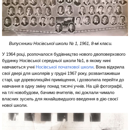
Випускники Носівської школи № 1, 1961, 8-мі класи.
У 1964 році, розпочалося будівництво нового двоповерхового
будинку Носівської середньої школи №1, в якому нині
навчаються учні
Носівської початкової школи
. Вона відкрила
свої двері для школярів у грудні 1967 року, розвантаживши
старі, ще дореволюційні приміщення, і дозволила перейти до
навчання в одну зміну понад тисячі учнів. На цій фотографії,
на тлі новобудови, бачимо вчителів, які доклали чимало
власних зусиль для якнайшвидшого введення в дію своєї
нової школи.