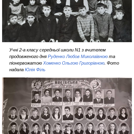
Учні 2-а класу середньої школи N1 з вчителем
продовженого дня
Руденко Любов Миколаївною
та
піонервожатою
Хоменко Ольгою Григорівною
. Фото
надала
Юлія Філь