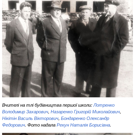
Вчителі на тлі будівництва першої школи:
Лотренко
Володимир Захарович
,
Назаренко Григорій Миколайович
,
Нікітін Василь Вікторович
,
Бондаренко Олександр
Федорович
. Фото надала
Рекун Наталія Борисівна
.