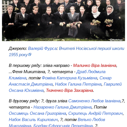
Джерело:
Валерій Фурса
:
Вчителі Носівської першої школи
1955 року
В першому ряду: зліва направо -
Малинко Віра Іванівна
,
...Феня Микитівна, ?, четверта -
Драб Людмила
Климівна
, потім
Фоміна Катерина Кузьмівна
,
Скнар
Анастасія Дмитрівна
,
Набок Галина Петрівна
,
Гаврилей
Оксана Юхимівна
,
Ткаченко Віра Захарівна
.
В другому ряду: ?, друга зліва
Самоненко Любов Іванівна
,?,
четверта -
Назаренко Галина Дмитрівна
, Потім
Оксимець Оксана Григорівна
,
Скрипець Андрій Петрович
,
Набок Василь Кирилович
, ?, потім
Велько Любов
Миколаївна
,
Богдан Єфросинія Леонтіївна
, ?.