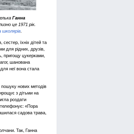
телька
Ганна
изно це 1971 рік.
а школярів
.
 сестер, їхніх дітей та
ми для рідних, друзів,
дь, пригощу цукерками,
агог, шанована
 для неї вона стала
и, пошуку нових методів
вирощує з дітьми на
тигла роздати
ь телефонує: «Пора
лишилася садова трава,
олчани. Так, Ганна