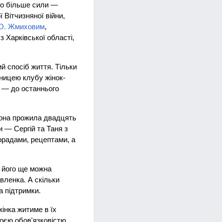
ло більше сили —
Вітчизняної війни,
 О. Жмиховим
,
з Харківської області,
й спосіб життя. Тільки
сницею клубу жінок-
е — до останнього
вона прожила двадцять
и — Сергій та Таня з
порадами, рецептами, а
к його ще можна
авленка. А скільки
а підтримки.
жінка житиме в їх
воєю обов'язковістю,