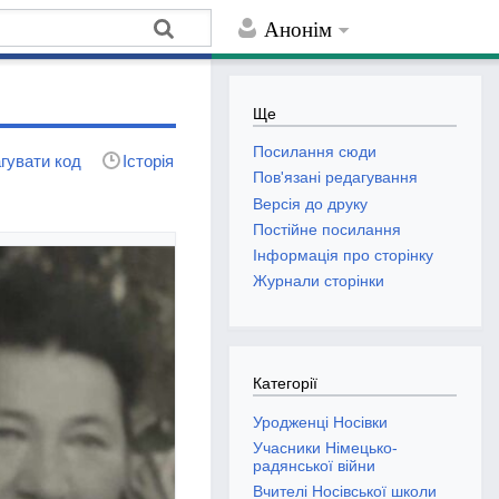
Анонім
Ще
Посилання сюди
гувати код
Історія
Пов'язані редагування
Версія до друку
Постійне посилання
Інформація про сторінку
Журнали сторінки
Категорії
Уродженці Носівки
Учасники Німецько-
радянської війни
Вчителі Носівської школи