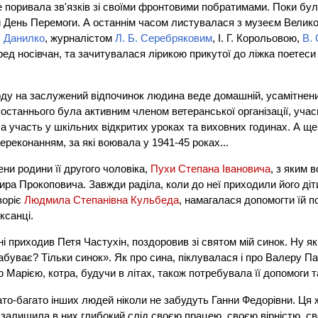
е поривала зв'язків зі своїми фронтовими побратимами. Поки бу
 День Перемоги. А останнім часом листувалася з музеєм Великої 
В. Данилко
, журналістом
Л. Б. Серебряковим
, І. Г. Корольовою,
В.
ред носівчан, та зачитувалася лірикою прикутої до ліжка поетеси 
оду на заслужений відпочинок людина веде домашній, усамітнени
 останнього була активним членом ветеранської організації, уча
ла участь у шкільних відкритих уроках та виховних годинах. А щ
реконанням, за які воювала у 1941-45 роках...
ени родини її другого чоловіка,
Пухи Степана Івановича
, з яким 
ира Прокоповича. Завжди раділа, коли до неї приходили його діт
воріє
Людмила Степанівна Кульбеда
, намагалася допомогти їй 
Оксанці.
і приходив Петя Частухін, поздоровив зі святом мій синок. Ну я
забуває? Тільки синок». Як про сина, піклувалася і про Валеру П
ю Марією, котра, будучи в літах, також потребувала її допомоги т
гато-багато інших людей ніколи не забудуть Ганни Федорівни. Ця 
ки залишила в них глибокий слід своєю працею, своєю вірністю, с