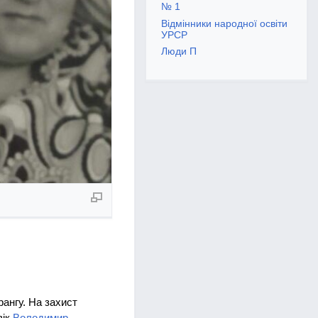
№ 1
Відмінники народної освіти
УРСР
Люди П
рангу. На захист
вік
Володимир