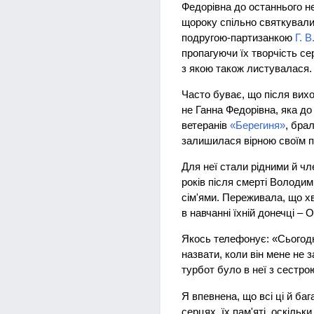
Федорівна до останнього н
щороку спільно святкували
подругою-партизанкою
Г. 
пропагуючи їх творчість се
з якою також листувалася.
Часто буває, що після вих
не Ганна Федорівна, яка до
ветеранів
«Берегиня»
, бра
залишилася вірною своїм пе
Для неї стали рідними й чл
років після смерті Володим
сім'ями. Переживала, що х
в навчанні їхній донечці – 
Якось телефонує: «Сьогодн
назвати, коли він мене не 
турбот було в неї з сестро
Я впевнена, що всі ці й ба
серцях, їх пам'яті, оскіль