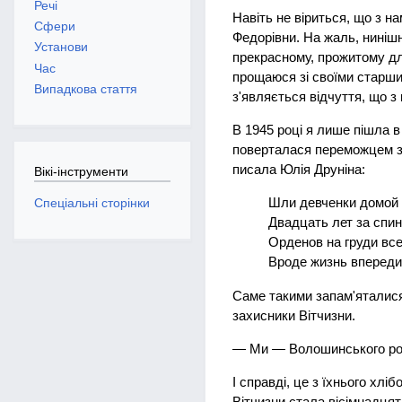
Речі
Навіть не віриться, що з н
Сфери
Федорівни. На жаль, нинішн
Установи
прекрасному, прожитому д
Час
прощаюся зі своїми старши
Випадкова стаття
з'являється відчуття, що з 
В 1945 році я лише пішла 
поверталася переможцем з 
писала Юлія Друніна:
Вікі-інструменти
Шли девченки домой 
Спеціальні сторінки
Двадцать лет за спи
Орденов на груди вс
Вроде жизнь впереди,
Саме такими запам'яталися
захисники Вітчизни.
— Ми — Волошинського род
І справді, це з їхнього хл
Вітчизни стала вісімнадця