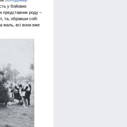
асть у бойових
н представник роду –
і, та, обравши собі
а жаль, всі вони вже