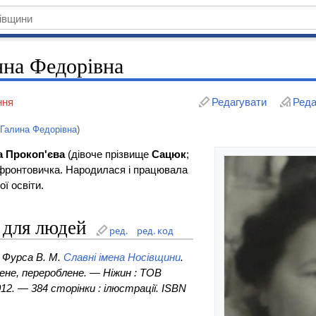
нна Федорівна
ння
Редагувати
Реда
 Галина Федорівна
)
а Прокоп'єва
(дівоче прізвище
Сацюк
;
фронтовичка. Народилася і працювала
ої освіти.
 для людей
ред.
ред. код
: Фурса В. М.
Славні імена Носівщини
.
ене, перероблене. — Ніжин : ТОВ
2. — 384 сторінки : ілюстрації. ISBN