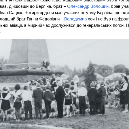
вав, дійшовши до Берліна, брат –
Олександр Волошин
, брав уч
Іван Сацюк. Чотири ордени мав учасник штурму Берліна, ще оди
олодший брат Ганни Федорівни –
Володимир
хоч і не був на фронт
ьної авіації, в мирний час дослужився до генеральських погон. Н
і…