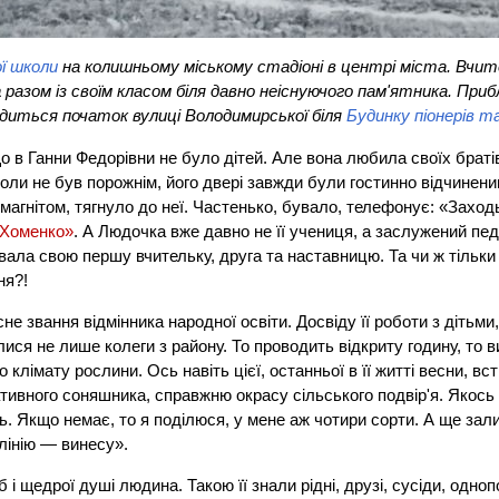
ї школи
на колишньому міському стадіоні в центрі міста. Вчи
а
разом із своїм класом біля давно неіснуючого пам'ятника. Прибл
одиться початок вулиці Володимирської біля
Будинку піонерів т
 в Ганни Федорівни не було дітей. Але вона любила своїх братів,
 ніколи не був порожнім, його двері завжди були гостинно відчинени
 магнітом, тягнуло до неї. Частенько, бувало, телефонує: «Захо
 Хоменко»
. А Людочка вже давно не її учениця, а заслужений пед
вала свою першу вчительку, друга та наставницю. Та чи ж тільки
ня?!
сне звання відмінника народної освіти. Досвіду її роботи з дітьм
ися не лише колеги з району. То проводить відкриту годину, то 
о клімату рослини. Ось навіть цієї, останньої в її житті весни, вс
тивного соняшника, справжню окрасу сільського подвір'я. Якос
ць. Якщо немає, то я поділюся, у мене аж чотири сорти. А ще за
лінію — винесу».
 щедрої душі людина. Такою її знали рідні, друзі, сусіди, одноп