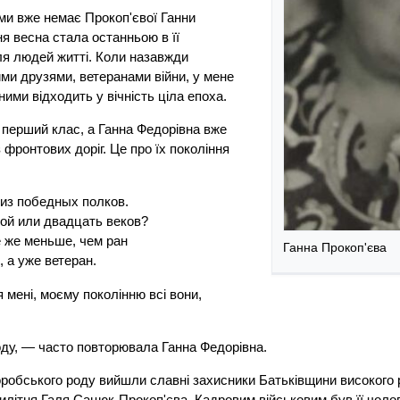
ами вже немає Прокоп'євої Ганни
я весна стала останньою в її
ля людей житті. Коли назавжди
ми друзями, ветеранами війни, у мене
ними відходить у вічність ціла епоха.
в перший клас, а Ганна Федорівна вже
фронтових доріг. Це про їх покоління
из победных полков.
ной или двадцать веков?
е же меньше, чем ран
Ганна Прокоп'єва
 а уже ветеран.
 мені, моєму поколінню всі вони,
у, — часто повторювала Ганна Федорівна.
іборобського роду вийшли славні захисники Батьківщини високого 
тилітня Галя Сацюк-Прокоп'єва. Кадровим військовим був її чоло