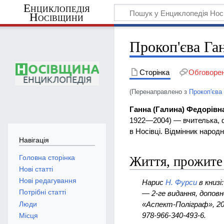
Енциклопедія
Носівщини
Прокоп'єва Га
Сторінка
Обговоре
(Перенаправлено з
Прокоп'єва
Ганна (Галина) Федорівн
1922—2004) — вчителька, 
в Носівці. Відмінник народн
Навігація
Головна сторінка
Життя, прожите
Нові статті
Нові редагування
Нарис
Н. Фурси
в книзі
Потрібні статті
— 2-ге видання, доповн
Люди
«Аспект-Поліграф», 201
978-966-340-493-6.
Місця