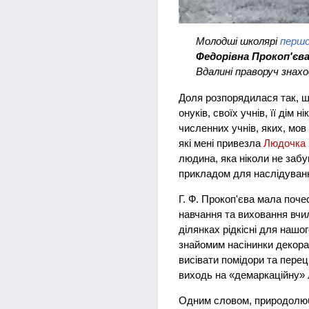
Молодші школярі
першо
Федорівна Прокоп'єв
Вдалині праворуч знах
Доля розпорядилася так, що
онуків, своїх учнів, її дім
численних учнів, яких, мов
які мені привезла
Людочка
людина, яка ніколи не забу
прикладом для наслідуван
Г. Ф. Прокоп'єва мала поче
навчання та виховання вчил
ділянках рідкісні для нашог
знайомим насінинки декора
висівати помідори та пере
виходь на «демаркаційну» 
Одним словом, природолюб і