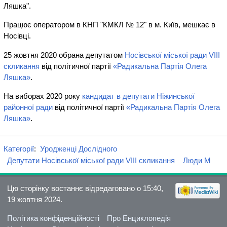
Ляшка".
Працює оператором в КНП "КМКЛ № 12" в м. Київ, мешкає в
Носівці.
25 жовтня 2020 обрана депутатом
Носівської міської ради VIII
скликання
від політичної партії
«Радикальна Партія Олега
Ляшка»
.
На виборах 2020 року
кандидат в депутати Ніжинської
районної ради
від політичної партії
«Радикальна Партія Олега
Ляшка»
.
Категорії
:
Уродженці Дослідного
Депутати Носівської міської ради VIII скликання
Люди М
Цю сторінку востаннє відредаговано о 15:40,
19 жовтня 2024.
Політика конфіденційності
Про Енциклопедія