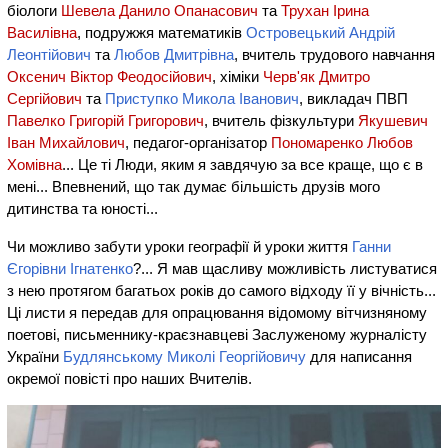
біологи
Шевела Данило Опанасович
та
Трухан Ірина
Василівна
, подружжя математиків
Островецький Андрій
Леонтійович
та
Любов Дмитрівна
, вчитель трудового навчання
Оксенич Віктор Феодосійович
, хіміки
Черв'як Дмитро
Сергійович
та
Приступко Микола Іванович
, викладач ПВП
Павелко Григорій Григорович
, вчитель фізкультури
Якушевич
Іван Михайлович
, педагог-організатор
Пономаренко Любов
Хомівна
... Це ті Люди, яким я завдячую за все краще, що є в
мені... Впевнений, що так думає більшість друзів мого
дитинства та юності...
Чи можливо забути уроки географії й уроки життя
Ганни
Єгорівни Ігнатенко
?... Я мав щасливу можливість листуватися
з нею протягом багатьох років до самого відходу її у вічність...
Ці листи я передав для опрацювання відомому вітчизняному
поетові, письменнику-краєзнавцеві Заслуженому журналісту
України
Будлянському Миколі Георгійовичу
для написання
окремої повісті про наших Вчителів.