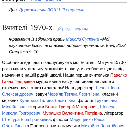
Див.
Держанівська ЗОШ I-III ступенів
Вчителі 1970-х
ред.
ред. код
Фрагмент із збірника праць
Миколи Супруна
«Мої
науково-педагогічні стежки: вибрані публікації», Київ, 2023.
Сторінки 9–10.
Особливої вдячності заслуговують мої Вчителі. Ми учні 1970-х
років мали унікальну можливість відчути особливе щастя від
навчання в нашій рідній школі. Наша перша вчителька
Павелко
Ганна Федорівна
мудро ввела нас у світ знань не лише з
окремих наук, а життя загалом! Наш директор
Шелест Іван
Олександрович
, завуч
Черв'як Тетяна Леонтіївна
, класний
керівник
Кульбака Галина Леонтіївна
, філолог
Трухан Інна
Михайлівна
, історики
Божок Григорій Макарович
,
Шевела
Микола Григорович
,
Мурашко Валентина Петрівна
, літератор
Штепура Віра Григорівна
, філолог
Марущенко Раїса
Олексіївна
та її чоловік вчитель музики
Михайло Леонтійович
,