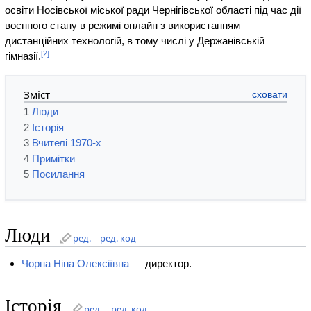
освіти Носівської міської ради Чернігівської області під час дії
воєнного стану в режимі онлайн з використанням
дистанційних технологій, в тому числі у Держанівській
[2]
гімназії.
Зміст
1
Люди
2
Історія
3
Вчителі 1970-х
4
Примітки
5
Посилання
Люди
ред.
ред. код
Чорна Ніна Олексіївна
— директор.
Історія
ред.
ред. код