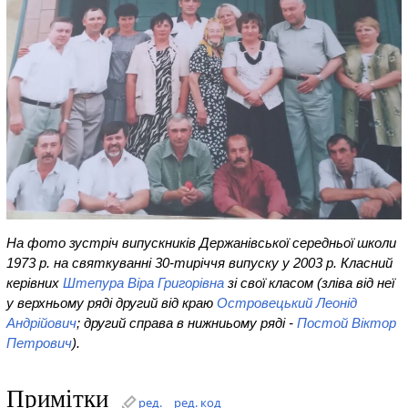
На фото зустріч випускників Держанівської середньої школи
1973 р. на святкуванні 30-тиріччя випуску у 2003 р. Класний
керівних
Штепура Віра Григорівна
зі свої класом (зліва від неї
у верхньому ряді другий від краю
Островецький Леонід
Андрійович
; другий справа в нижниьому ряді -
Постой Віктор
Петрович
).
Примітки
ред.
ред. код