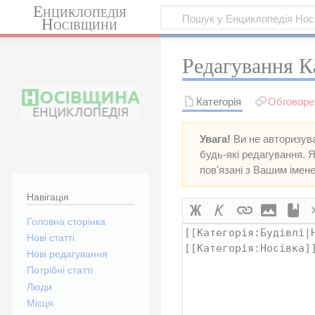
Енциклопедія
Носівщини
Редагування Ка
Категорія
Обговоре
Увага!
Ви не авторизува
будь-які редагування.
пов'язані з Вашим імене
Навігація
Головна сторінка
Нові статті
Нові редагування
Потрібні статті
Люди
Місця