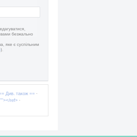
редагуватися,
 вами безжально
а, яке є суспільним
о
).
== Див. також ==
·
""></ref>
·