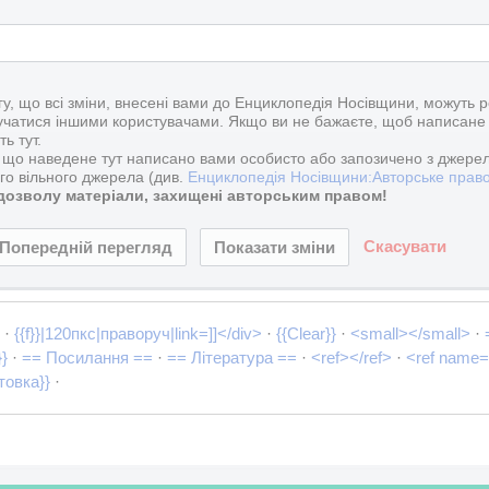
агу, що всі зміни, внесені вами до Енциклопедія Носівщини, можуть 
чатися іншими користувачами. Якщо ви не бажаєте, щоб написане
ь тут.
, що наведене тут написано вами особисто або запозичено з джерел
го вільного джерела (див.
Енциклопедія Носівщини:Авторське прав
 дозволу матеріали, захищені авторським правом!
Скасувати
]
·
{{f}}|120пкс|праворуч|link=]]</div>
·
{{Clear}}
·
<small></small>
·
}}
·
== Посилання ==
·
== Література ==
·
<ref></ref>
·
<ref name=
товка}}
·