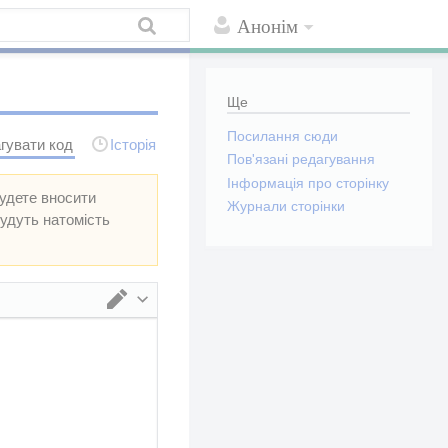
Анонім
Ще
Посилання сюди
гувати код
Історія
Пов'язані редагування
Інформація про сторінку
будете вносити
Журнали сторінки
будуть натомість
Перемкнути редактор