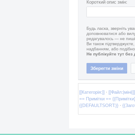
Короткий опис змін:
Будь ласка, зверніть ув
доповнюватися або вилу
редагувалось — не пишіт
Ви також підтверджуєте
надбанням, або подібно
Не публікуйте тут без
[[Категорія:]]
·
[[Файл:|міні|]
== Примітки == {{Примітки
{{DEFAULTSORT:}}
·
{{Заго